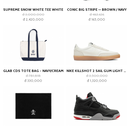
SUPREME SNOW WHITE TEE WHITE
CONIC BIG STRIPE — BROWN / NAVY
đ 3,000,000
đ 463,636
đ 2,420,000
đ 165,000
GLAB CDS TOTE BAG - NAVY/CREAM
NIKE KILLSHOT 2 SAIL GUM LIGHT OREWOOD BROWN (WOMEN'S)
đ 781,818
đ 3,500,000
đ 330,000
đ 1,320,000