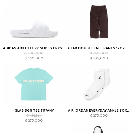
ADIDAS ADILETTE 22 SLIDES CRYSTAL WHITE
GLAB DOUBLE KNEE PANTS 12OZ CHOCOLATE
đ 500,000
đ 350,000
đ 550,000
đ 385,000
GLAB SGN TEE TIFFANY
AIR JORDAN EVERYDAY ANKLE SOCKS WHITE (2023)
đ 436,364
đ 275,000
đ 275,000