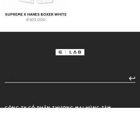
SUPREME X HANES BOXER WHITE
đ 605,000
CÔNG TY CỔ PHẦN THƯƠNG MẠI HÙNG TÂM
HOLDINGS
Địa chỉ:
135/58 Trần Hưng Đạo, Phường Cầu Ông Lãnh, Quận 1,
Thành phố Hồ Chí Minh