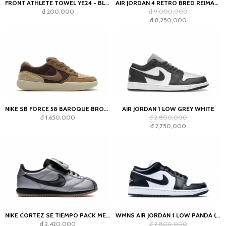
FRONT ATHLETE TOWEL YE24 - BLACK
AIR JORDAN 4 RETRO BRED REIMAGINED
đ 200,000
đ 9,000,000
đ 8,250,000
NIKE SB FORCE 58 BAROQUE BROWN PARACHUTE BEIGE DESERT KHAKI MOSSWOOD BROWN
AIR JORDAN 1 LOW GREY WHITE
đ 1,650,000
đ 2,800,000
đ 2,750,000
NIKE CORTEZ SE TIEMPO PACK METALLIC COOL GREY
WMNS AIR JORDAN 1 LOW PANDA (2023)
đ 2,420,000
đ 2,800,000