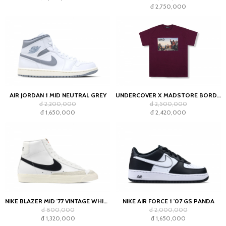
đ 2,750,000
AIR JORDAN 1 MID NEUTRAL GREY
UNDERCOVER X MADSTORE BORDEAUX T-SHIRT
đ 2,200,000
đ 2,500,000
đ 1,650,000
đ 2,420,000
NIKE BLAZER MID '77 VINTAGE WHITE BLACK
NIKE AIR FORCE 1 '07 GS PANDA
đ 800,000
đ 2,000,000
đ 1,320,000
đ 1,650,000