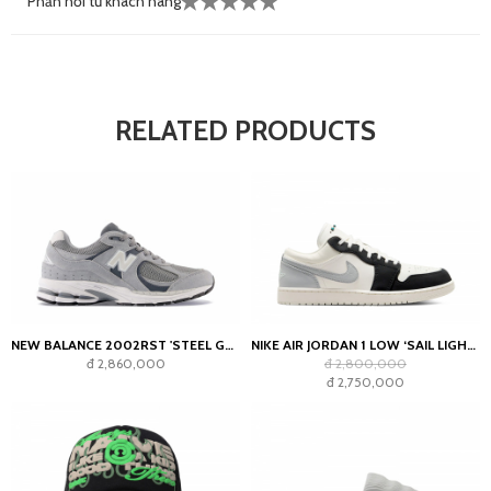
Phản hồi từ khách hàng
RELATED PRODUCTS
NEW BALANCE 2002RST 'STEEL GREY'
NIKE AIR JORDAN 1 LOW ‘SAIL LIGHT SMOKE GREY’
đ 2,860,000
đ 2,800,000
đ 2,750,000