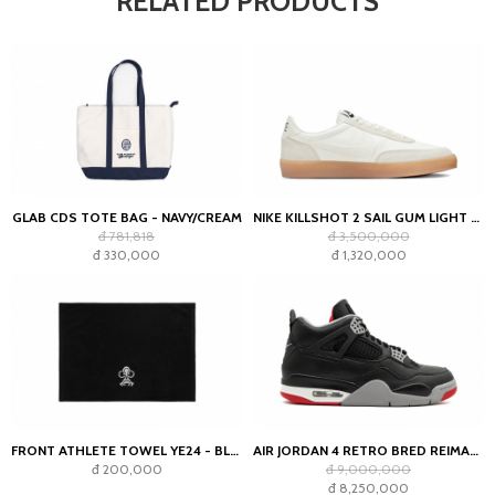
RELATED PRODUCTS
GLAB CDS TOTE BAG - NAVY/CREAM
NIKE KILLSHOT 2 SAIL GUM LIGHT OREWOOD BROWN (WOMEN'S)
đ 781,818
đ 3,500,000
đ 330,000
đ 1,320,000
FRONT ATHLETE TOWEL YE24 - BLACK
AIR JORDAN 4 RETRO BRED REIMAGINED
đ 200,000
đ 9,000,000
đ 8,250,000