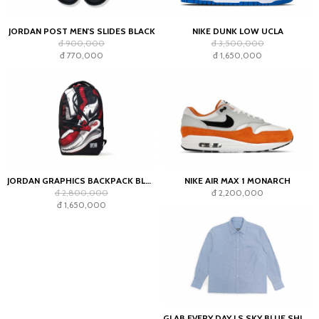
JORDAN POST MEN'S SLIDES BLACK
NIKE DUNK LOW UCLA
đ 900,000
đ 3,500,000
đ 770,000
đ 1,650,000
JORDAN GRAPHICS BACKPACK BLACK
NIKE AIR MAX 1 MONARCH
đ 2,800,000
đ 2,200,000
đ 1,650,000
GLAB EVERY DAY LS SKY BLUE SHIRT - BOXY FIT