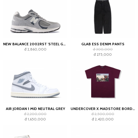
NEW BALANCE 2002RST 'STEEL GREY'
GLAB ESS DENIM PANTS
đ 2,860,000
đ 300,000
đ 275,000
AIR JORDAN 1 MID NEUTRAL GREY
UNDERCOVER X MADSTORE BORDEAUX T-SHIRT
đ 2,200,000
đ 2,500,000
đ 1,650,000
đ 2,420,000