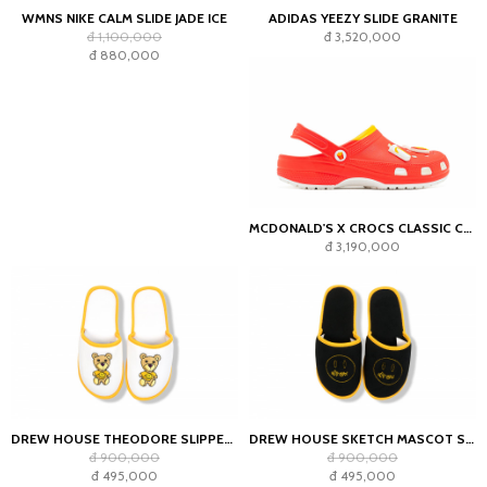
WMNS NIKE CALM SLIDE JADE ICE
ADIDAS YEEZY SLIDE GRANITE
đ 1,100,000
đ 3,520,000
đ 880,000
MCDONALD'S X CROCS CLASSIC CLOG - RED
đ 3,190,000
DREW HOUSE THEODORE SLIPPERS WHITE
DREW HOUSE SKETCH MASCOT SLIPPERS BLACK
đ 900,000
đ 900,000
đ 495,000
đ 495,000