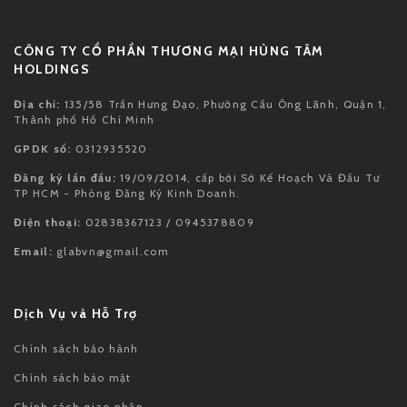
CÔNG TY CỔ PHẦN THƯƠNG MẠI HÙNG TÂM
HOLDINGS
Địa chỉ:
135/58 Trần Hưng Đạo, Phường Cầu Ông Lãnh, Quận 1,
Thành phố Hồ Chí Minh
GPDK số:
0312935520
Đăng ký lần đầu:
19/09/2014, cấp bởi Sở Kế Hoạch Và Đầu Tư
TP HCM - Phòng Đăng Ký Kinh Doanh.
Điện thoại:
02838367123 / 0945378809
Email:
glabvn@gmail.com
Dịch Vụ và Hỗ Trợ
Chính sách bảo hành
Chính sách bảo mật
Chính sách giao nhận