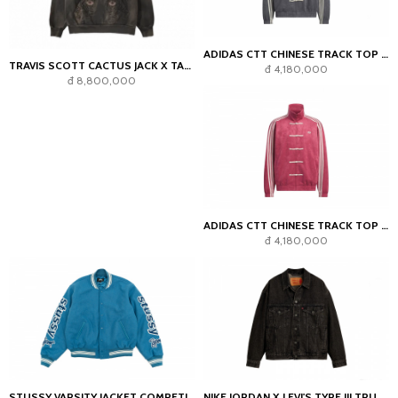
ADIDAS CTT CHINESE TRACK TOP 3.1 GENDER NEUTRAL JACKET (ASIA SIZING) GREY BLUE
TRAVIS SCOTT CACTUS JACK X TAKASHI MURAKAMI HOLLOW HOODIE BROWN
đ 4,180,000
đ 8,800,000
ADIDAS CTT CHINESE TRACK TOP 3.1 GENDER NEUTRAL JACKET (ASIAN SIZING) COLLEGIATE BURGUNDY
đ 4,180,000
STUSSY VARSITY JACKET COMPETITION BLUE
NIKE JORDAN X LEVI'S TYPE III TRUCKER JACKET BLACK / WASH BLACK