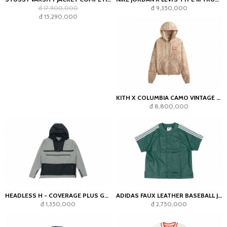
đ 17,900,000
đ 9,350,000
đ 15,290,000
KITH X COLUMBIA CAMO VINTAGE BRAXTON ZIP UP HOODIE VEIL
đ 8,800,000
HEADLESS H - COVERAGE PLUS GREY
ADIDAS FAUX LEATHER BASEBALL JERSEY GREEN
đ 1,350,000
đ 2,750,000