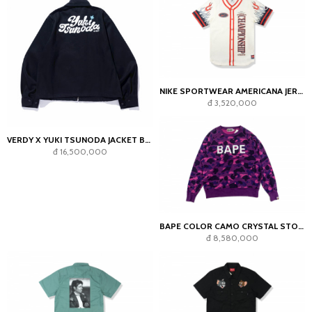
NIKE SPORTWEAR AMERICANA JERSEY FLAMES TOP SAIL/RED
đ 3,520,000
VERDY X YUKI TSUNODA JACKET BLACK 2025
đ 16,500,000
BAPE COLOR CAMO CRYSTAL STONE RELAXED FIT CREWNECK SWEATSHIRT (SS22) PURPLE
đ 8,580,000