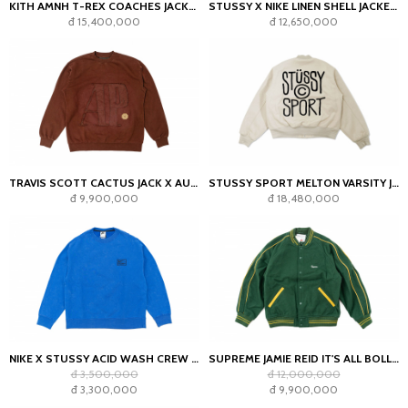
KITH AMNH T-REX COACHES JACKET BLACK
STUSSY X NIKE LINEN SHELL JACKET ASIA SIZING BLACK
đ 15,400,000
đ 12,650,000
TRAVIS SCOTT CACTUS JACK X AUDEMARS PIGUET LOGO CREWNECK
STUSSY SPORT MELTON VARSITY JACKET OATMEAL
đ 9,900,000
đ 18,480,000
NIKE X STUSSY ACID WASH CREW FLEECE BLUE
SUPREME JAMIE REID IT'S ALL BOLLOCKS VARSITY JACKET DARK GREEN
đ 3,500,000
đ 12,000,000
đ 3,300,000
đ 9,900,000