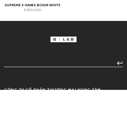
SUPREME X HANES BOXER WHITE
đ 605,000
CÔNG TY CỔ PHẦN THƯƠNG MẠI HÙNG TÂM
HOLDINGS
Địa chỉ:
135/58 Trần Hưng Đạo, Phường Cầu Ông Lãnh, Quận 1,
Thành phố Hồ Chí Minh
GPDK số:
0312935520