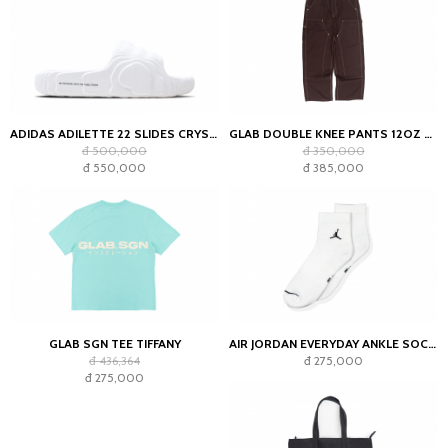
ADIDAS ADILETTE 22 SLIDES CRYSTAL WHITE
GLAB DOUBLE KNEE PANTS 12OZ CHOCOLATE
đ 500,000
đ 350,000
đ 550,000
đ 385,000
GLAB SGN TEE TIFFANY
AIR JORDAN EVERYDAY ANKLE SOCKS WHITE (2023)
đ 436,364
đ 275,000
đ 275,000