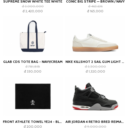
SUPREME SNOW WHITE TEE WHITE
CONIC BIG STRIPE — BROWN / NAVY
đ 3,000,000
đ 463,636
đ 2,420,000
đ 165,000
GLAB CDS TOTE BAG - NAVY/CREAM
NIKE KILLSHOT 2 SAIL GUM LIGHT OREWOOD BROWN (WOMEN'S)
đ 781,818
đ 3,500,000
đ 330,000
đ 1,320,000
FRONT ATHLETE TOWEL YE24 - BLACK
AIR JORDAN 4 RETRO BRED REIMAGINED
đ 200,000
đ 9,000,000