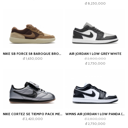
đ 8,250,000
NIKE SB FORCE 58 BAROQUE BROWN PARACHUTE BEIGE DESERT KHAKI MOSSWOOD BROWN
AIR JORDAN 1 LOW GREY WHITE
đ 1,650,000
đ 2,800,000
đ 2,750,000
NIKE CORTEZ SE TIEMPO PACK METALLIC COOL GREY
WMNS AIR JORDAN 1 LOW PANDA (2023)
đ 2,420,000
đ 2,800,000
đ 2,750,000