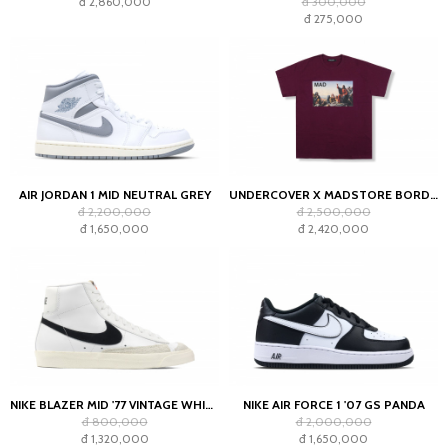
đ 2,860,000
đ 300,000
đ 275,000
AIR JORDAN 1 MID NEUTRAL GREY
UNDERCOVER X MADSTORE BORDEAUX T-SHIRT
đ 2,200,000
đ 2,500,000
đ 1,650,000
đ 2,420,000
NIKE BLAZER MID '77 VINTAGE WHITE BLACK
NIKE AIR FORCE 1 '07 GS PANDA
đ 800,000
đ 2,000,000
đ 1,320,000
đ 1,650,000