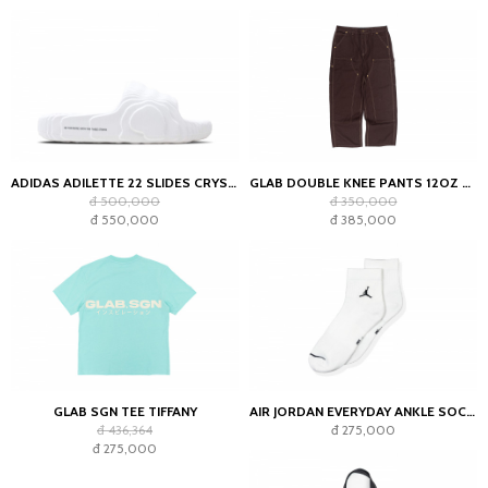
ADIDAS ADILETTE 22 SLIDES CRYSTAL WHITE
GLAB DOUBLE KNEE PANTS 12OZ CHOCOLATE
đ 500,000
đ 350,000
đ 550,000
đ 385,000
GLAB SGN TEE TIFFANY
AIR JORDAN EVERYDAY ANKLE SOCKS WHITE (2023)
đ 436,364
đ 275,000
đ 275,000