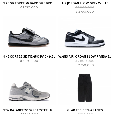
NIKE SB FORCE 58 BAROQUE BROWN PARACHUTE BEIGE DESERT KHAKI MOSSWOOD BROWN
AIR JORDAN 1 LOW GREY WHITE
đ 1,650,000
đ 2,800,000
đ 2,750,000
NIKE CORTEZ SE TIEMPO PACK METALLIC COOL GREY
WMNS AIR JORDAN 1 LOW PANDA (2023)
đ 2,420,000
đ 2,800,000
đ 2,750,000
NEW BALANCE 2002RST 'STEEL GREY'
GLAB ESS DENIM PANTS