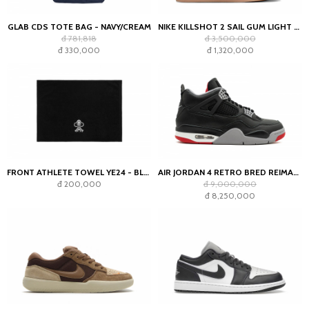
GLAB CDS TOTE BAG - NAVY/CREAM
NIKE KILLSHOT 2 SAIL GUM LIGHT OREWOOD BROWN (WOMEN'S)
đ 781,818
đ 3,500,000
đ 330,000
đ 1,320,000
FRONT ATHLETE TOWEL YE24 - BLACK
AIR JORDAN 4 RETRO BRED REIMAGINED
đ 200,000
đ 9,000,000
đ 8,250,000