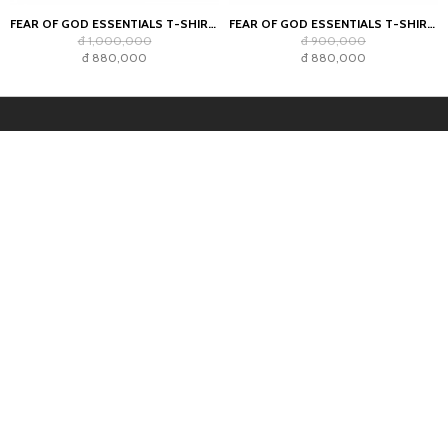
FEAR OF GOD ESSENTIALS T-SHIRT JET BLACK
FEAR OF GOD ESSENTIALS T-SHIRT AMBER
đ 1,000,000
đ 900,000
đ 880,000
đ 880,000
CÔNG TY CỔ PHẦN THƯƠNG MẠI HÙNG TÂM
HOLDINGS
Địa chỉ:
135/58 Trần Hưng Đạo, Phường Cầu Ông Lãnh, Quận 1,
Thành phố Hồ Chí Minh