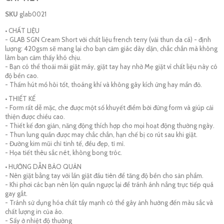
SKU
glab0021
• CHẤT LIỆU
- GLAB SGN Cream Short với chất liệu french terry (vải thun da cá) - định
lượng: 420gsm sẽ mang lại cho bạn cảm giác dày dặn, chắc chắn mà không
làm bạn cảm thấy khó chịu.
- Bạn có thể thoải mái giặt máy, giặt tay hay nhờ Mẹ giặt vì chất liệu này có
độ bền cao.
- Thấm hút mồ hôi tốt, thoáng khí và không gây kích ứng hay mẩn đỏ.
• THIẾT KẾ
- Form rất dễ mặc, che được một số khuyết điểm bởi đứng form và giúp cải
thiện được chiều cao.
- Thiết kế đơn giản, năng động thích hợp cho mọi hoạt động thường ngày.
- Thun lung quần được may chắc chắn, hạn chế bị co rút sau khi giặt.
- Đường kim mũi chỉ tinh tế, đều đẹp, tỉ mỉ.
- Họa tiết thêu sắc nét, không bong tróc.
• HƯỚNG DẪN BẢO QUẢN
- Nên giặt bằng tay với lần giặt đầu tiên để tăng độ bền cho sản phẩm.
- Khi phơi các bạn nên lộn quần ngược lại để tránh ánh nắng trực tiếp quá
gay gắt.
- Tránh sử dụng hóa chất tẩy mạnh có thể gây ảnh hưởng đến màu sắc và
chất lượng in của áo.
- Sấy ở nhiệt độ thường