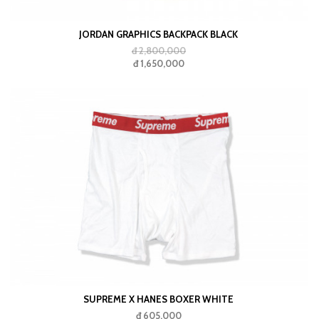
JORDAN GRAPHICS BACKPACK BLACK
đ 2,800,000
đ 1,650,000
SUPREME X HANES BOXER WHITE
đ 605,000