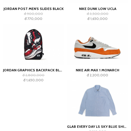
JORDAN POST MEN'S SLIDES BLACK
NIKE DUNK LOW UCLA
đ 900,000
đ 3,500,000
đ 770,000
đ 1,650,000
JORDAN GRAPHICS BACKPACK BLACK
NIKE AIR MAX 1 MONARCH
đ 2,800,000
đ 2,200,000
đ 1,650,000
GLAB EVERY DAY LS SKY BLUE SHIRT - BOXY FIT