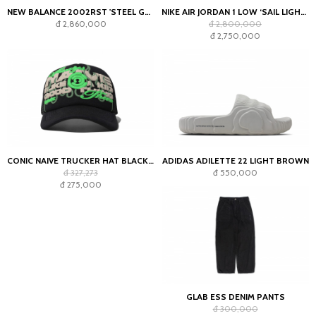
NEW BALANCE 2002RST 'STEEL GREY'
NIKE AIR JORDAN 1 LOW ‘SAIL LIGHT SMOKE GREY’
đ 2,860,000
đ 2,800,000
đ 2,750,000
CONIC NAIVE TRUCKER HAT BLACK GREEN
ADIDAS ADILETTE 22 LIGHT BROWN
đ 327,273
đ 550,000
đ 275,000
GLAB ESS DENIM PANTS
đ 300,000