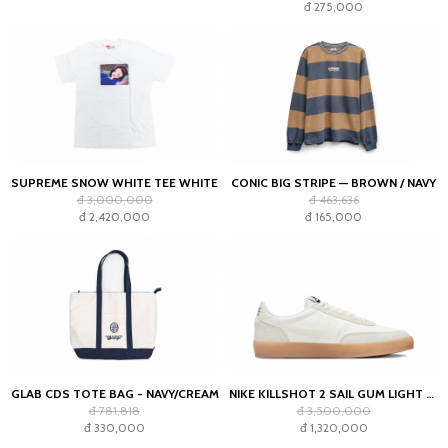
đ 275,000
SUPREME SNOW WHITE TEE WHITE
CONIC BIG STRIPE — BROWN / NAVY
đ 3,000,000
đ 463,636
đ 2,420,000
đ 165,000
GLAB CDS TOTE BAG - NAVY/CREAM
NIKE KILLSHOT 2 SAIL GUM LIGHT OREWOOD BROWN (WOMEN'S)
đ 781,818
đ 3,500,000
đ 330,000
đ 1,320,000