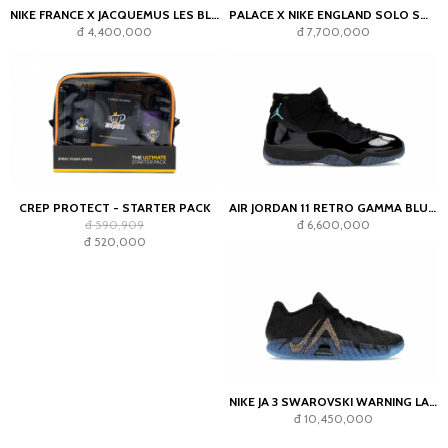
NIKE FRANCE X JACQUEMUS LES BLEUS GOALKEEPER JERSEY BLUE
PALACE X NIKE ENGLAND SOLO SWOOSH TRACK JACKET PEWTER GREY/COOL GREY
đ 4,400,000
đ 7,700,000
CREP PROTECT - STARTER PACK
AIR JORDAN 11 RETRO GAMMA BLUE (2025)
đ 590,909
đ 6,600,000
đ 520,000
NIKE JA 3 SWAROVSKI WARNING LABEL
đ 10,450,000