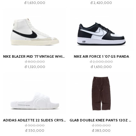
đ 1,650,000
đ 2,420,000
NIKE BLAZER MID '77 VINTAGE WHITE BLACK
NIKE AIR FORCE 1 '07 GS PANDA
đ 800,000
đ 2,000,000
đ 1,320,000
đ 1,650,000
ADIDAS ADILETTE 22 SLIDES CRYSTAL WHITE
GLAB DOUBLE KNEE PANTS 12OZ CHOCOLATE
đ 500,000
đ 350,000
đ 550,000
đ 385,000