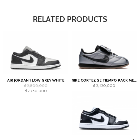
RELATED PRODUCTS
AIR JORDAN 1 LOW GREY WHITE
NIKE CORTEZ SE TIEMPO PACK METALLIC COOL GREY
đ 2,800,000
đ 2,420,000
đ 2,750,000