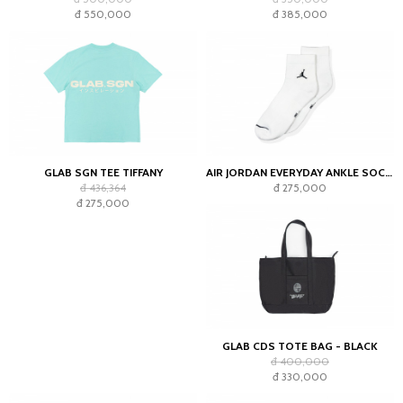
đ 550,000
đ 385,000
GLAB SGN TEE TIFFANY
AIR JORDAN EVERYDAY ANKLE SOCKS WHITE (2023)
đ 436,364
đ 275,000
đ 275,000
GLAB CDS TOTE BAG - BLACK
đ 400,000
đ 330,000