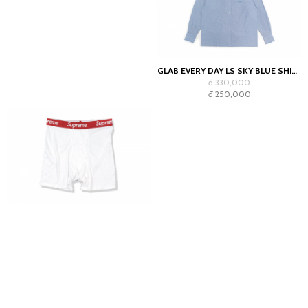
GLAB EVERY DAY LS SKY BLUE SHIRT - BOXY FIT
đ 330,000
đ 250,000
SUPREME X HANES BOXER WHITE
đ 605,000