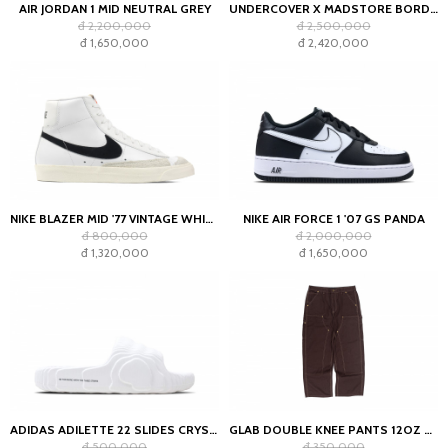
AIR JORDAN 1 MID NEUTRAL GREY
UNDERCOVER X MADSTORE BORDEAUX T-SHIRT
đ 2,200,000
đ 2,500,000
đ 1,650,000
đ 2,420,000
NIKE BLAZER MID '77 VINTAGE WHITE BLACK
NIKE AIR FORCE 1 '07 GS PANDA
đ 800,000
đ 2,000,000
đ 1,320,000
đ 1,650,000
ADIDAS ADILETTE 22 SLIDES CRYSTAL WHITE
GLAB DOUBLE KNEE PANTS 12OZ CHOCOLATE
đ 500,000
đ 350,000