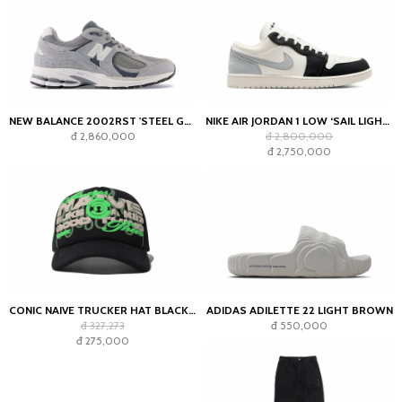
NEW BALANCE 2002RST 'STEEL GREY'
NIKE AIR JORDAN 1 LOW ‘SAIL LIGHT SMOKE GREY’
đ 2,860,000
đ 2,800,000
đ 2,750,000
CONIC NAIVE TRUCKER HAT BLACK GREEN
ADIDAS ADILETTE 22 LIGHT BROWN
đ 327,273
đ 550,000
đ 275,000