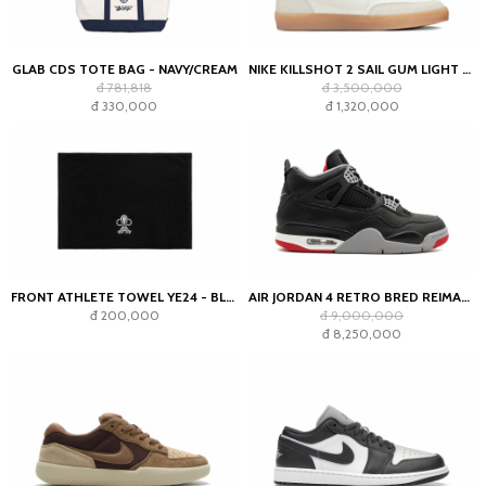
GLAB CDS TOTE BAG - NAVY/CREAM
NIKE KILLSHOT 2 SAIL GUM LIGHT OREWOOD BROWN (WOMEN'S)
đ 781,818
đ 3,500,000
đ 330,000
đ 1,320,000
FRONT ATHLETE TOWEL YE24 - BLACK
AIR JORDAN 4 RETRO BRED REIMAGINED
đ 200,000
đ 9,000,000
đ 8,250,000