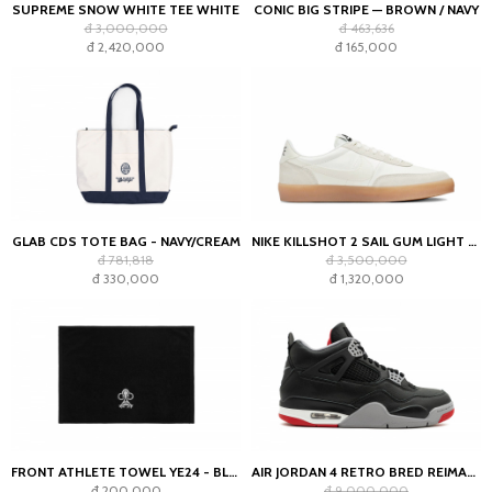
SUPREME SNOW WHITE TEE WHITE
CONIC BIG STRIPE — BROWN / NAVY
đ 3,000,000
đ 463,636
đ 2,420,000
đ 165,000
GLAB CDS TOTE BAG - NAVY/CREAM
NIKE KILLSHOT 2 SAIL GUM LIGHT OREWOOD BROWN (WOMEN'S)
đ 781,818
đ 3,500,000
đ 330,000
đ 1,320,000
FRONT ATHLETE TOWEL YE24 - BLACK
AIR JORDAN 4 RETRO BRED REIMAGINED
đ 200,000
đ 9,000,000