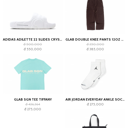
ADIDAS ADILETTE 22 SLIDES CRYSTAL WHITE
GLAB DOUBLE KNEE PANTS 12OZ CHOCOLATE
đ 500,000
đ 350,000
đ 550,000
đ 385,000
GLAB SGN TEE TIFFANY
AIR JORDAN EVERYDAY ANKLE SOCKS WHITE (2023)
đ 436,364
đ 275,000
đ 275,000