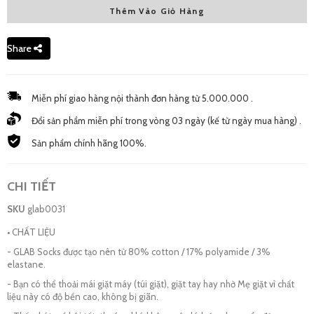
Thêm Vào Giỏ Hàng
Free Size - New
66,000 đ
Share
Miễn phí giao hàng nội thành đơn hàng từ 5.000.000 .
Đổi sản phẩm miễn phí trong vòng 03 ngày (kế từ ngày mua hàng) .
Sản phẩm chính hãng 100%.
CHI TIẾT
SKU
glab0031
• CHẤT LIỆU
- GLAB Socks được tạo nên từ 80% cotton / 17% polyamide / 3%
elastane.
- Bạn có thể thoải mái giặt máy (túi giặt), giặt tay hay nhờ Mẹ giặt vì chất
liệu này có độ bền cao, không bị giãn.