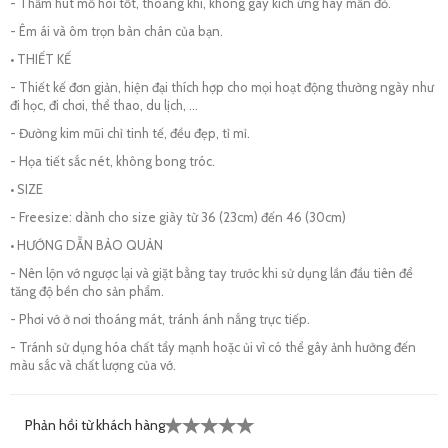
- Thấm hút mồ hôi tốt, thoáng khí, không gây kích ứng hay mẩn đỏ.
- Êm ái và ôm trọn bàn chân của bạn.
• THIẾT KẾ
- Thiết kế đơn giản, hiện đại thích hợp cho mọi hoạt động thường ngày như
đi học, đi chơi, thể thao, du lịch, …
- Đường kim mũi chỉ tinh tế, đều đẹp, tỉ mỉ.
- Họa tiết sắc nét, không bong tróc.
• SIZE
- Freesize: dành cho size giày từ 36 (23cm) đến 46 (30cm)
• HƯỚNG DẪN BẢO QUẢN
- Nên lộn vớ ngược lại và giặt bằng tay trước khi sử dụng lần đầu tiên để
tăng độ bền cho sản phẩm.
- Phơi vớ ở nơi thoáng mát, tránh ánh nắng trực tiếp.
- Tránh sử dụng hóa chất tẩy mạnh hoặc ủi vì có thể gây ảnh hưởng đến
màu sắc và chất lượng của vớ.
Phản hồi từ khách hàng