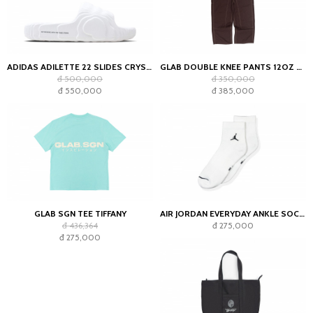
ADIDAS ADILETTE 22 SLIDES CRYSTAL WHITE
GLAB DOUBLE KNEE PANTS 12OZ CHOCOLATE
đ 500,000
đ 350,000
đ 550,000
đ 385,000
GLAB SGN TEE TIFFANY
AIR JORDAN EVERYDAY ANKLE SOCKS WHITE (2023)
đ 436,364
đ 275,000
đ 275,000