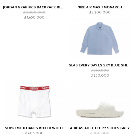
JORDAN GRAPHICS BACKPACK BLACK
NIKE AIR MAX 1 MONARCH
đ 2,800,000
đ 2,200,000
đ 1,650,000
GLAB EVERY DAY LS SKY BLUE SHIRT - BOXY FIT
đ 330,000
đ 250,000
SUPREME X HANES BOXER WHITE
ADIDAS ADILETTE 22 SLIDES GREY
đ 605,000
đ 700,000