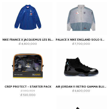
NIKE FRANCE X JACQUEMUS LES BLEUS GOALKEEPER JERSEY BLUE
PALACE X NIKE ENGLAND SOLO SWOOSH TRACK JACKET PEWTER GREY/COOL GREY
đ 4,400,000
đ 7,700,000
CREP PROTECT - STARTER PACK
AIR JORDAN 11 RETRO GAMMA BLUE (2025)
đ 590,909
đ 6,600,000
đ 520,000