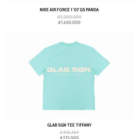
NIKE AIR FORCE 1 '07 GS PANDA
đ 2,000,000
đ 1,650,000
GLAB SGN TEE TIFFANY
đ 436,364
đ 275,000