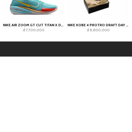
NIKE AIR ZOOM GT CUT TITAN X DYLAN HARPER BLEACHED AQUA
NIKE KOBE 4 PROTRO DRAFT DAY PACK MYSTERY COLOR SEALED BOX
đ 7,700,000
đ 8,800,000
CÔNG TY CỔ PHẦN THƯƠNG MẠI HÙNG TÂM
HOLDINGS
Địa chỉ:
135/58 Trần Hưng Đạo, Phường Cầu Ông Lãnh, Quận 1,