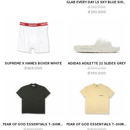
GLAB EVERY DAY LS SKY BLUE SHIRT - BOXY FIT
đ 330,000
đ 250,000
SUPREME X HANES BOXER WHITE
ADIDAS ADILETTE 22 SLIDES GREY
đ 605,000
đ 700,000
đ 550,000
FEAR OF GOD ESSENTIALS T-SHIRT OFF BLACK (SS22)
FEAR OF GOD ESSENTIALS T-SHIRT LINEN SS21
đ 900,000
đ 900,000