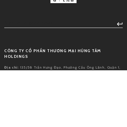
NIKE JA 3 SWAROVSKI WARNING LABEL
đ 10,450,000
CÔNG TY CỔ PHẦN THƯƠNG MẠI HÙNG TÂM
HOLDINGS
Địa chỉ:
135/58 Trần Hưng Đạo, Phường Cầu Ông Lãnh, Quận 1,
Thành phố Hồ Chí Minh
GPDK số:
0312935520
Đăng ký lần đầu:
19/09/2014, cấp bởi Sở Kế Hoạch Và Đầu Tư