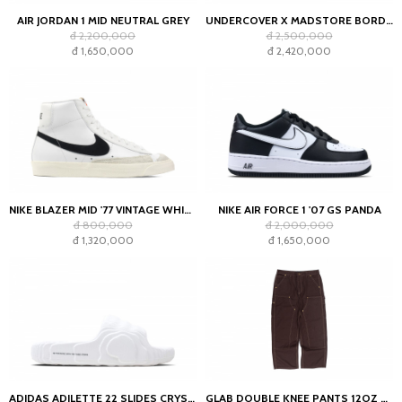
AIR JORDAN 1 MID NEUTRAL GREY
UNDERCOVER X MADSTORE BORDEAUX T-SHIRT
đ 2,200,000
đ 2,500,000
đ 1,650,000
đ 2,420,000
NIKE BLAZER MID '77 VINTAGE WHITE BLACK
NIKE AIR FORCE 1 '07 GS PANDA
đ 800,000
đ 2,000,000
đ 1,320,000
đ 1,650,000
ADIDAS ADILETTE 22 SLIDES CRYSTAL WHITE
GLAB DOUBLE KNEE PANTS 12OZ CHOCOLATE