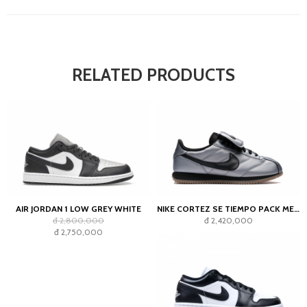
RELATED PRODUCTS
AIR JORDAN 1 LOW GREY WHITE
NIKE CORTEZ SE TIEMPO PACK METALLIC COOL GREY
đ 2,800,000
đ 2,420,000
đ 2,750,000