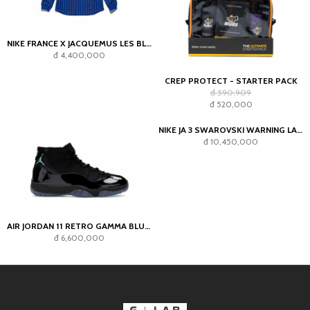
NIKE FRANCE X JACQUEMUS LES BLEUS GOALKEEPER JERSEY BLUE
PALACE X NIKE ENGLAND SOLO SWOOSH TRACK JACKET PEWTER GREY/COOL GREY
đ 4,400,000
đ 7,700,000
CREP PROTECT - STARTER PACK
AIR JORDAN 11 RETRO GAMMA BLUE (2025)
đ 590,909
đ 6,600,000
đ 520,000