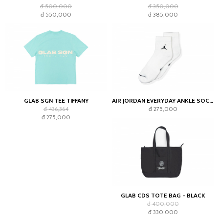
đ 500,000
đ 350,000
đ 550,000
đ 385,000
GLAB SGN TEE TIFFANY
AIR JORDAN EVERYDAY ANKLE SOCKS WHITE (2023)
đ 436,364
đ 275,000
đ 275,000
GLAB CDS TOTE BAG - BLACK
đ 400,000
đ 330,000