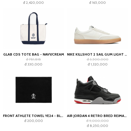
đ 2,420,000
đ 165,000
GLAB CDS TOTE BAG - NAVY/CREAM
NIKE KILLSHOT 2 SAIL GUM LIGHT OREWOOD BROWN (WOMEN'S)
đ 781,818
đ 3,500,000
đ 330,000
đ 1,320,000
FRONT ATHLETE TOWEL YE24 - BLACK
AIR JORDAN 4 RETRO BRED REIMAGINED
đ 200,000
đ 9,000,000
đ 8,250,000