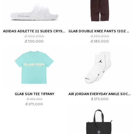
ADIDAS ADILETTE 22 SLIDES CRYSTAL WHITE
GLAB DOUBLE KNEE PANTS 12OZ CHOCOLATE
đ 500,000
đ 350,000
đ 550,000
đ 385,000
GLAB SGN TEE TIFFANY
AIR JORDAN EVERYDAY ANKLE SOCKS WHITE (2023)
đ 436,364
đ 275,000
đ 275,000