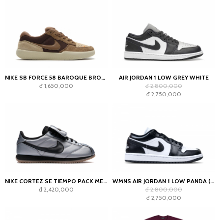
NIKE SB FORCE 58 BAROQUE BROWN PARACHUTE BEIGE DESERT KHAKI MOSSWOOD BROWN
AIR JORDAN 1 LOW GREY WHITE
đ 1,650,000
đ 2,800,000
đ 2,750,000
NIKE CORTEZ SE TIEMPO PACK METALLIC COOL GREY
WMNS AIR JORDAN 1 LOW PANDA (2023)
đ 2,420,000
đ 2,800,000
đ 2,750,000