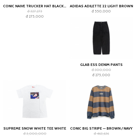
CONIC NAIVE TRUCKER HAT BLACK GREEN
ADIDAS ADILETTE 22 LIGHT BROWN
đ 327,273
đ 550,000
đ 275,000
GLAB ESS DENIM PANTS
đ 300,000
đ 275,000
SUPREME SNOW WHITE TEE WHITE
CONIC BIG STRIPE — BROWN / NAVY
đ 3,000,000
đ 463,636