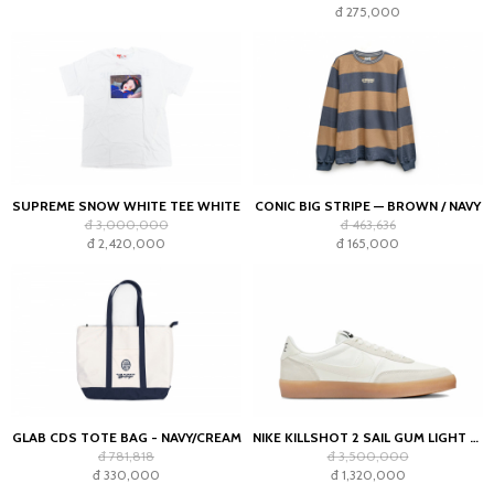
đ 275,000
SUPREME SNOW WHITE TEE WHITE
CONIC BIG STRIPE — BROWN / NAVY
đ 3,000,000
đ 463,636
đ 2,420,000
đ 165,000
GLAB CDS TOTE BAG - NAVY/CREAM
NIKE KILLSHOT 2 SAIL GUM LIGHT OREWOOD BROWN (WOMEN'S)
đ 781,818
đ 3,500,000
đ 330,000
đ 1,320,000