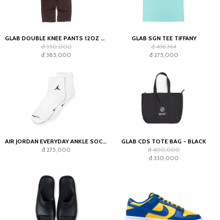
GLAB DOUBLE KNEE PANTS 12OZ CHOCOLATE
GLAB SGN TEE TIFFANY
đ 350,000
đ 436,364
đ 385,000
đ 275,000
AIR JORDAN EVERYDAY ANKLE SOCKS WHITE (2023)
GLAB CDS TOTE BAG - BLACK
đ 275,000
đ 400,000
đ 330,000