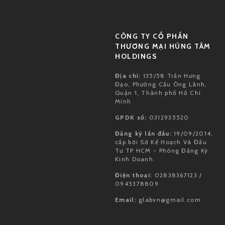
CÔNG TY CỔ PHẦN
THƯƠNG MẠI HÙNG TÂM
HOLDINGS
Địa chỉ:
135/58 Trần Hưng
Đạo, Phường Cầu Ông Lãnh,
Quận 1, Thành phố Hồ Chí
Minh
GPDK số:
0312935520
Đăng ký lần đầu:
19/09/2014,
cấp bởi Sở Kế Hoạch Và Đầu
Tư TP HCM - Phòng Đăng Ký
Kinh Doanh.
Điện thoại:
02838367123 /
0945378809
Email:
glabvn@gmail.com