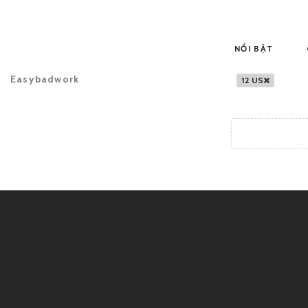
NỔI BẬT
Easybadwork
12 US