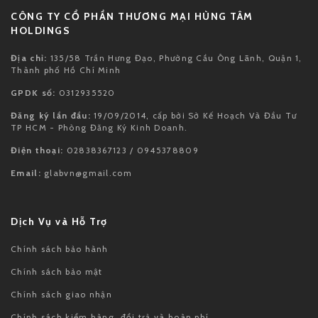
CÔNG TY CỔ PHẦN THƯƠNG MẠI HÙNG TÂM
HOLDINGS
Địa chỉ:
135/58 Trần Hưng Đạo, Phường Cầu Ông Lãnh, Quận 1,
Thành phố Hồ Chí Minh
GPDK số:
0312935520
Đăng ký lần đầu:
19/09/2014, cấp bởi Sở Kế Hoạch Và Đầu Tư
TP HCM - Phòng Đăng Ký Kinh Doanh.
Điện thoại:
02838367123 / 0945378809
Email:
glabvn@gmail.com
Dịch Vụ và Hỗ Trợ
Chính sách bảo hành
Chính sách bảo mật
Chính sách giao nhận
Chính sách kiểm hàng, đổi trả và hoàn phí