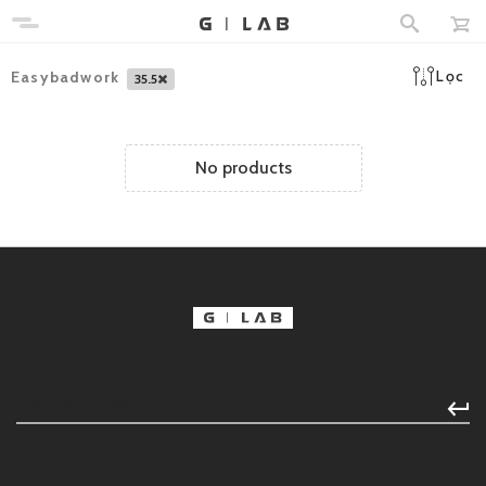
Lọc
Easybadwork
35.5
No products