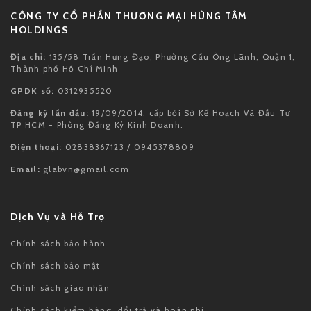
CÔNG TY CỔ PHẦN THƯƠNG MẠI HÙNG TÂM
HOLDINGS
Địa chỉ:
135/58 Trần Hưng Đạo, Phường Cầu Ông Lãnh, Quận 1,
Thành phố Hồ Chí Minh
GPDK số:
0312935520
Đăng ký lần đầu:
19/09/2014, cấp bởi Sở Kế Hoạch Và Đầu Tư
TP HCM - Phòng Đăng Ký Kinh Doanh.
Điện thoại:
02838367123 / 0945378809
Email:
glabvn@gmail.com
Dịch Vụ và Hỗ Trợ
Chính sách bảo hành
Chính sách bảo mật
Chính sách giao nhận
Chính sách kiểm hàng, đổi trả và hoàn phí