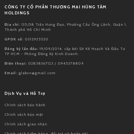
CÔNG TY CỔ PHẦN THƯƠNG MẠI HÙNG TÂM
HOLDINGS
Địa chỉ:
135/58 Trần Hưng Đạo, Phường Cầu Ông Lãnh, Quận 1,
Thành phố Hồ Chí Minh
GPDK số:
0312935520
Đăng ký lần đầu:
19/09/2014, cấp bởi Sở Kế Hoạch Và Đầu Tư
TP HCM - Phòng Đăng Ký Kinh Doanh.
Điện thoại:
02838367123 / 0945378809
Email:
glabvn@gmail.com
Dịch Vụ và Hỗ Trợ
Chính sách bảo hành
Chính sách bảo mật
Chính sách giao nhận
Chính sách kiểm hàng, đổi trả và hoàn phí