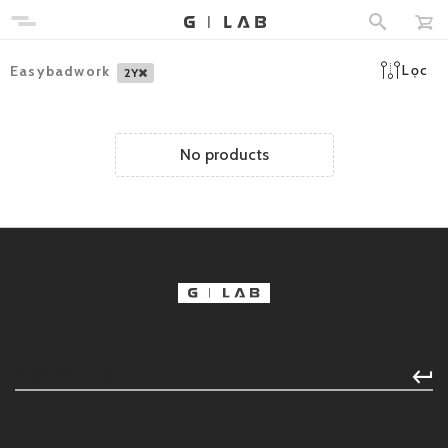
Lọc
Easybadwork
2Y
No products