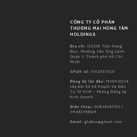
CÔNG TY CỔ PHẦN
THƯƠNG MẠI HÙNG TÂM
HOLDINGS
Địa chỉ:
135/58 Trần Hưng
Đạo, Phường Cầu Ông Lãnh,
Quận 1, Thành phố Hồ Chí
Minh
GPDK số:
0312935520
Đăng ký lần đầu:
19/09/2014,
cấp bởi Sở Kế Hoạch Và Đầu
Tư TP HCM - Phòng Đăng Ký
Kinh Doanh.
Điện thoại:
02838367123 /
0945378809
Email:
glabvn@gmail.com