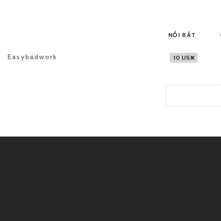
NỔI BẬT
Easybadwork
10 US