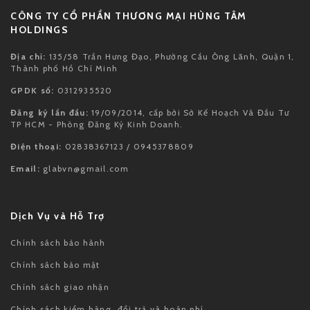
CÔNG TY CỔ PHẦN THƯƠNG MẠI HÙNG TÂM
HOLDINGS
Địa chỉ:
135/58 Trần Hưng Đạo, Phường Cầu Ông Lãnh, Quận 1,
Thành phố Hồ Chí Minh
GPDK số:
0312935520
Đăng ký lần đầu:
19/09/2014, cấp bởi Sở Kế Hoạch Và Đầu Tư
TP HCM - Phòng Đăng Ký Kinh Doanh.
Điện thoại:
02838367123 / 0945378809
Email:
glabvn@gmail.com
Dịch Vụ và Hỗ Trợ
Chính sách bảo hành
Chính sách bảo mật
Chính sách giao nhận
Chính sách kiểm hàng, đổi trả và hoàn phí