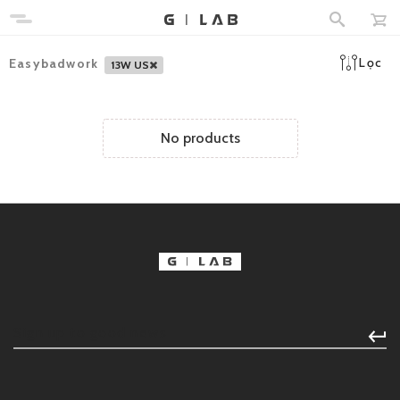
Lọc
Easybadwork
13W US
No products