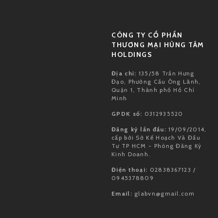
CÔNG TY CỔ PHẦN
THƯƠNG MẠI HÙNG TÂM
HOLDINGS
Địa chỉ:
135/58 Trần Hưng
Đạo, Phường Cầu Ông Lãnh,
Quận 1, Thành phố Hồ Chí
Minh
GPDK số:
0312935520
Đăng ký lần đầu:
19/09/2014,
cấp bởi Sở Kế Hoạch Và Đầu
Tư TP HCM - Phòng Đăng Ký
Kinh Doanh.
Điện thoại:
02838367123 /
0945378809
Email:
glabvn@gmail.com