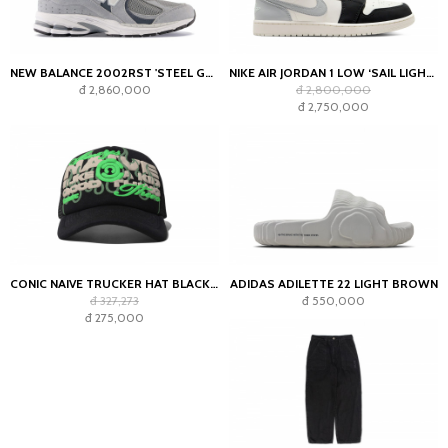
NEW BALANCE 2002RST 'STEEL GREY'
NIKE AIR JORDAN 1 LOW ‘SAIL LIGHT SMOKE GREY’
đ 2,860,000
đ 2,800,000
đ 2,750,000
CONIC NAIVE TRUCKER HAT BLACK GREEN
ADIDAS ADILETTE 22 LIGHT BROWN
đ 327,273
đ 550,000
đ 275,000