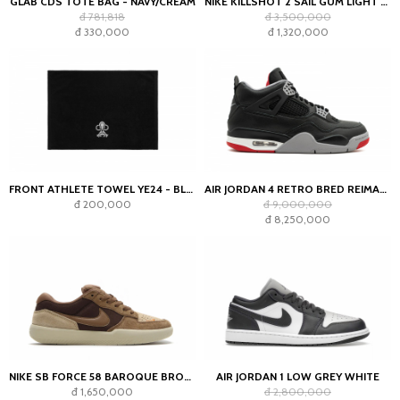
GLAB CDS TOTE BAG - NAVY/CREAM
NIKE KILLSHOT 2 SAIL GUM LIGHT OREWOOD BROWN (WOMEN'S)
đ 781,818
đ 3,500,000
đ 330,000
đ 1,320,000
FRONT ATHLETE TOWEL YE24 - BLACK
AIR JORDAN 4 RETRO BRED REIMAGINED
đ 200,000
đ 9,000,000
đ 8,250,000
NIKE SB FORCE 58 BAROQUE BROWN PARACHUTE BEIGE DESERT KHAKI MOSSWOOD BROWN
AIR JORDAN 1 LOW GREY WHITE
đ 1,650,000
đ 2,800,000