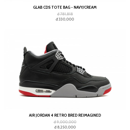
GLAB CDS TOTE BAG - NAVY/CREAM
đ 781,818
đ 330,000
AIR JORDAN 4 RETRO BRED REIMAGINED
đ 9,000,000
đ 8,250,000