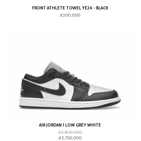
FRONT ATHLETE TOWEL YE24 - BLACK
đ 200,000
HAKI MOSSWOOD BROWN
AIR JORDAN 1 LOW GREY WHITE
đ 2,800,000
đ 2,750,000