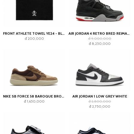
FRONT ATHLETE TOWEL YE24 - BLACK
AIR JORDAN 4 RETRO BRED REIMAGINED
đ 200,000
đ 9,000,000
đ 8,250,000
NIKE SB FORCE 58 BAROQUE BROWN PARACHUTE BEIGE DESERT KHAKI MOSSWOOD BROWN
AIR JORDAN 1 LOW GREY WHITE
đ 1,650,000
đ 2,800,000
đ 2,750,000