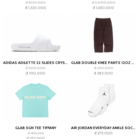
đ 800,000
đ 2,000,000
đ 1,320,000
đ 1,650,000
ADIDAS ADILETTE 22 SLIDES CRYSTAL WHITE
GLAB DOUBLE KNEE PANTS 12OZ CHOCOLATE
đ 500,000
đ 350,000
đ 550,000
đ 385,000
GLAB SGN TEE TIFFANY
AIR JORDAN EVERYDAY ANKLE SOCKS WHITE (2023)
đ 436,364
đ 275,000
đ 275,000