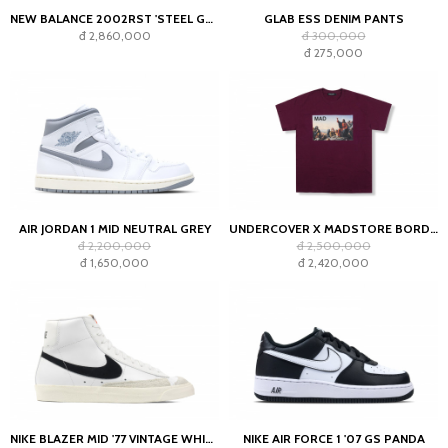
NEW BALANCE 2002RST 'STEEL GREY'
GLAB ESS DENIM PANTS
đ 2,860,000
đ 300,000
đ 275,000
AIR JORDAN 1 MID NEUTRAL GREY
UNDERCOVER X MADSTORE BORDEAUX T-SHIRT
đ 2,200,000
đ 2,500,000
đ 1,650,000
đ 2,420,000
NIKE BLAZER MID '77 VINTAGE WHITE BLACK
NIKE AIR FORCE 1 '07 GS PANDA