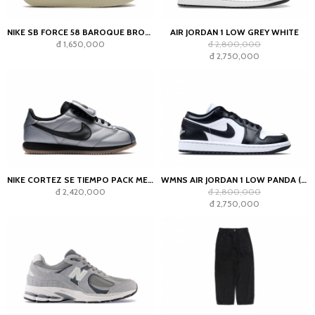
NIKE SB FORCE 58 BAROQUE BROWN PARACHUTE BEIGE DESERT KHAKI MOSSWOOD BROWN
AIR JORDAN 1 LOW GREY WHITE
đ 1,650,000
đ 2,800,000
đ 2,750,000
NIKE CORTEZ SE TIEMPO PACK METALLIC COOL GREY
WMNS AIR JORDAN 1 LOW PANDA (2023)
đ 2,420,000
đ 2,800,000
đ 2,750,000