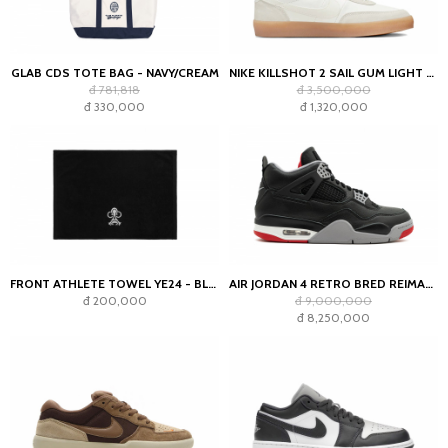
GLAB CDS TOTE BAG - NAVY/CREAM
NIKE KILLSHOT 2 SAIL GUM LIGHT OREWOOD BROWN (WOMEN'S)
đ 781,818
đ 3,500,000
đ 330,000
đ 1,320,000
FRONT ATHLETE TOWEL YE24 - BLACK
AIR JORDAN 4 RETRO BRED REIMAGINED
đ 200,000
đ 9,000,000
đ 8,250,000