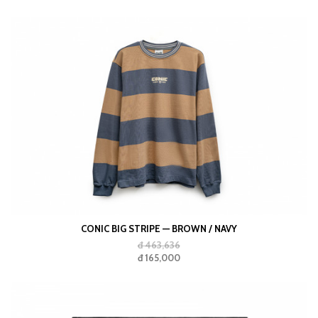
CONIC BIG STRIPE — BROWN / NAVY
đ 463,636
đ 165,000