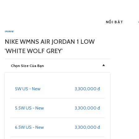
NỔI BẬT
Nike
NIKE WMNS AIR JORDAN 1 LOW
'WHITE WOLF GREY'
Chọn Size Của Bạn
5W US - New
3,300,000 đ
5.5W US - New
3,300,000 đ
6.5W US - New
3,300,000 đ