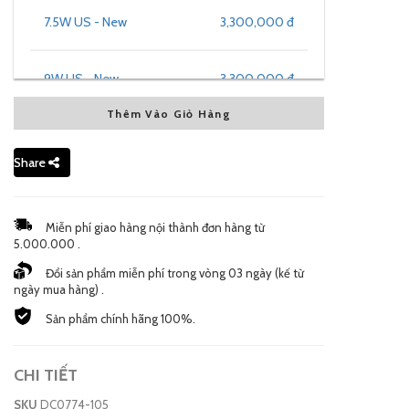
7.5W US - New
3,300,000 đ
9W US - New
3,300,000 đ
Thêm Vào Giỏ Hàng
11.5W US - New
3,300,000 đ
Share
Miễn phí giao hàng nội thành đơn hàng từ
5.000.000 .
Đổi sản phẩm miễn phí trong vòng 03 ngày (kế từ
ngày mua hàng) .
Sản phẩm chính hãng 100%.
CHI TIẾT
SKU
DC0774-105