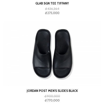
GLAB SGN TEE TIFFANY
đ 436,364
đ 275,000
JORDAN POST MEN'S SLIDES BLACK
đ 900,000
đ 770,000