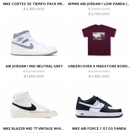
NIKE CORTEZ SE TIEMPO PACK METALLIC COOL GREY
WMNS AIR JORDAN 1 LOW PANDA (2023)
đ 2,420,000
đ 2,800,000
đ 2,750,000
AIR JORDAN 1 MID NEUTRAL GREY
UNDERCOVER X MADSTORE BORDEAUX T-SHIRT
đ 2,200,000
đ 2,500,000
đ 1,650,000
đ 2,420,000
NIKE BLAZER MID '77 VINTAGE WHITE BLACK
NIKE AIR FORCE 1 '07 GS PANDA