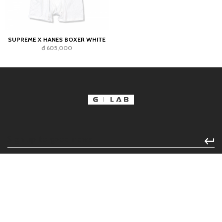
SUPREME X HANES BOXER WHITE
đ 605,000
CÔNG TY CỔ PHẦN THƯƠNG MẠI HÙNG TÂM
HOLDINGS
Địa chỉ:
135/58 Trần Hưng Đạo, Phường Cầu Ông Lãnh, Quận 1,