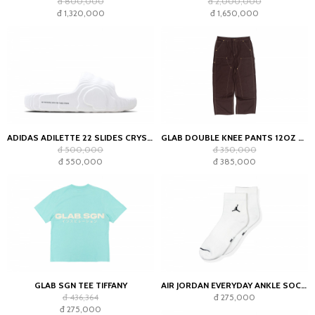
đ 800,000
đ 2,000,000
đ 1,320,000
đ 1,650,000
ADIDAS ADILETTE 22 SLIDES CRYSTAL WHITE
GLAB DOUBLE KNEE PANTS 12OZ CHOCOLATE
đ 500,000
đ 350,000
đ 550,000
đ 385,000
GLAB SGN TEE TIFFANY
AIR JORDAN EVERYDAY ANKLE SOCKS WHITE (2023)
đ 436,364
đ 275,000
đ 275,000