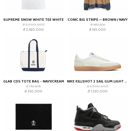
SUPREME SNOW WHITE TEE WHITE
CONIC BIG STRIPE — BROWN / NAVY
đ 3,000,000
đ 463,636
đ 2,420,000
đ 165,000
GLAB CDS TOTE BAG - NAVY/CREAM
NIKE KILLSHOT 2 SAIL GUM LIGHT OREWOOD BROWN (WOMEN'S)
đ 781,818
đ 3,500,000
đ 330,000
đ 1,320,000