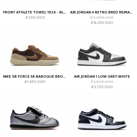
FRONT ATHLETE TOWEL YE24 - BLACK
AIR JORDAN 4 RETRO BRED REIMAGINED
đ 200,000
đ 9,000,000
đ 8,250,000
NIKE SB FORCE 58 BAROQUE BROWN PARACHUTE BEIGE DESERT KHAKI MOSSWOOD BROWN
AIR JORDAN 1 LOW GREY WHITE
đ 1,650,000
đ 2,800,000
đ 2,750,000