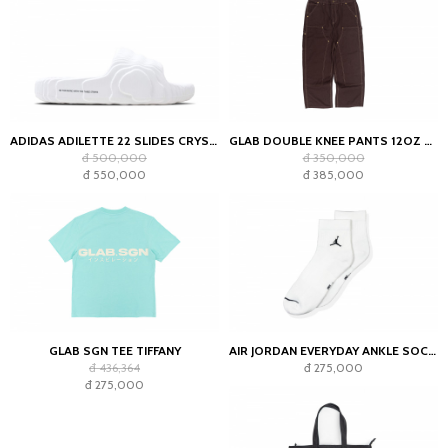
ADIDAS ADILETTE 22 SLIDES CRYSTAL WHITE
GLAB DOUBLE KNEE PANTS 12OZ CHOCOLATE
đ 500,000
đ 350,000
đ 550,000
đ 385,000
GLAB SGN TEE TIFFANY
AIR JORDAN EVERYDAY ANKLE SOCKS WHITE (2023)
đ 436,364
đ 275,000
đ 275,000