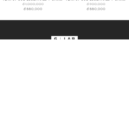
đ 1,000,000
đ 900,000
đ 880,000
đ 880,000
CÔNG TY CỔ PHẦN THƯƠNG MẠI HÙNG TÂM
HOLDINGS
Địa chỉ:
135/58 Trần Hưng Đạo, Phường Cầu Ông Lãnh, Quận 1,
Thành phố Hồ Chí Minh
GPDK số:
0312935520