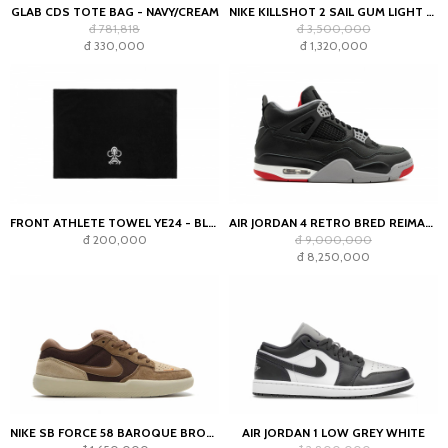
GLAB CDS TOTE BAG - NAVY/CREAM
NIKE KILLSHOT 2 SAIL GUM LIGHT OREWOOD BROWN (WOMEN'S)
đ 781,818
đ 3,500,000
đ 330,000
đ 1,320,000
FRONT ATHLETE TOWEL YE24 - BLACK
AIR JORDAN 4 RETRO BRED REIMAGINED
đ 200,000
đ 9,000,000
đ 8,250,000
NIKE SB FORCE 58 BAROQUE BROWN PARACHUTE BEIGE DESERT KHAKI MOSSWOOD BROWN
AIR JORDAN 1 LOW GREY WHITE