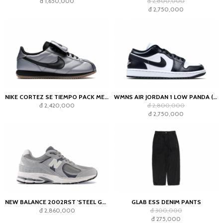
đ 1,650,000
đ 2,800,000
đ 2,750,000
NIKE CORTEZ SE TIEMPO PACK METALLIC COOL GREY
WMNS AIR JORDAN 1 LOW PANDA (2023)
đ 2,420,000
đ 2,800,000
đ 2,750,000
NEW BALANCE 2002RST 'STEEL GREY'
GLAB ESS DENIM PANTS
đ 2,860,000
đ 300,000
đ 275,000