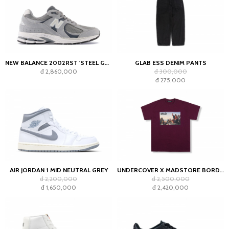
NEW BALANCE 2002RST 'STEEL GREY'
GLAB ESS DENIM PANTS
đ 2,860,000
đ 300,000
đ 275,000
AIR JORDAN 1 MID NEUTRAL GREY
UNDERCOVER X MADSTORE BORDEAUX T-SHIRT
đ 2,200,000
đ 2,500,000
đ 1,650,000
đ 2,420,000