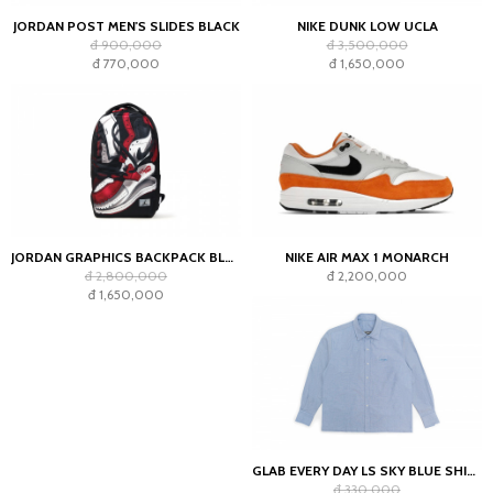
JORDAN POST MEN'S SLIDES BLACK
NIKE DUNK LOW UCLA
đ 900,000
đ 3,500,000
đ 770,000
đ 1,650,000
JORDAN GRAPHICS BACKPACK BLACK
NIKE AIR MAX 1 MONARCH
đ 2,800,000
đ 2,200,000
đ 1,650,000
GLAB EVERY DAY LS SKY BLUE SHIRT - BOXY FIT
đ 330,000