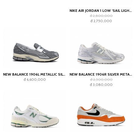
NIKE AIR JORDAN 1 LOW ‘SAIL LIGHT SMOKE GREY’
đ 2,800,000
đ 2,750,000
NEW BALANCE 1906L METALLIC SILVER
NEW BALANCE 1906R SILVER METALLIC SEA SALT
đ 6,600,000
đ 2,500,000
đ 3,080,000