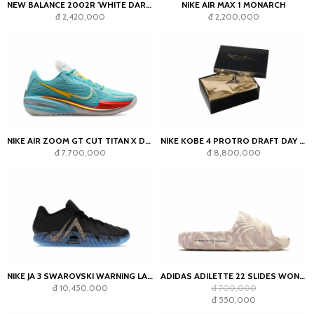
NEW BALANCE 2002R 'WHITE DARK JUNIPER'
NIKE AIR MAX 1 MONARCH
đ 2,420,000
đ 2,200,000
NIKE AIR ZOOM GT CUT TITAN X DYLAN HARPER BLEACHED AQUA
NIKE KOBE 4 PROTRO DRAFT DAY PACK MYSTERY COLOR SEALED BOX
đ 7,700,000
đ 8,800,000
NIKE JA 3 SWAROVSKI WARNING LABEL
ADIDAS ADILETTE 22 SLIDES WONDER TAUPE
đ 10,450,000
đ 700,000
đ 550,000