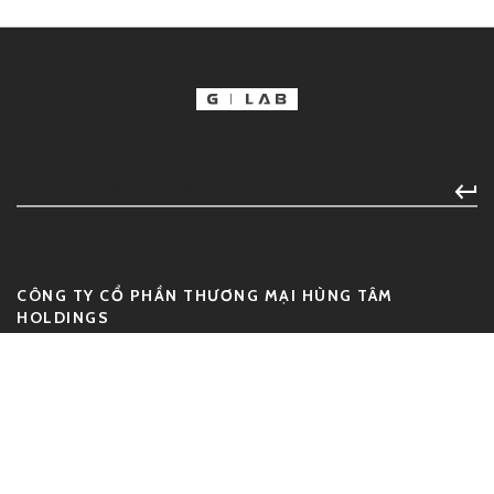
CÔNG TY CỔ PHẦN THƯƠNG MẠI HÙNG TÂM
HOLDINGS
Địa chỉ:
135/58 Trần Hưng Đạo, Phường Cầu Ông Lãnh, Quận 1,
Thành phố Hồ Chí Minh
GPDK số:
0312935520
Đăng ký lần đầu:
19/09/2014, cấp bởi Sở Kế Hoạch Và Đầu Tư
TP HCM - Phòng Đăng Ký Kinh Doanh.