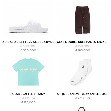
ADIDAS ADILETTE 22 SLIDES CRYSTAL WHITE
GLAB DOUBLE KNEE PANTS 12OZ CHOCOLATE
đ 500,000
đ 350,000
đ 550,000
đ 385,000
GLAB SGN TEE TIFFANY
AIR JORDAN EVERYDAY ANKLE SOCKS WHITE (2023)
đ 436,364
đ 275,000
đ 275,000