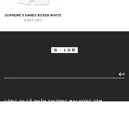
SUPREME X HANES BOXER WHITE
đ 605,000
CÔNG TY CỔ PHẦN THƯƠNG MẠI HÙNG TÂM
HOLDINGS
Địa chỉ:
135/58 Trần Hưng Đạo, Phường Cầu Ông Lãnh, Quận 1,
Thành phố Hồ Chí Minh