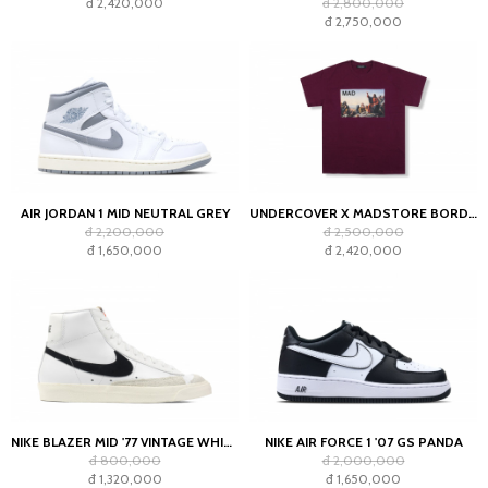
đ 2,420,000
đ 2,800,000
đ 2,750,000
AIR JORDAN 1 MID NEUTRAL GREY
UNDERCOVER X MADSTORE BORDEAUX T-SHIRT
đ 2,200,000
đ 2,500,000
đ 1,650,000
đ 2,420,000
NIKE BLAZER MID '77 VINTAGE WHITE BLACK
NIKE AIR FORCE 1 '07 GS PANDA
đ 800,000
đ 2,000,000
đ 1,320,000
đ 1,650,000