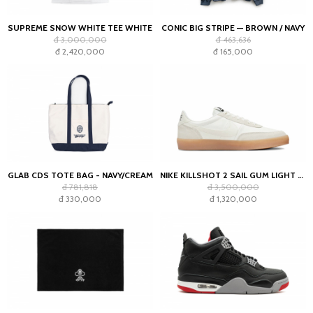
SUPREME SNOW WHITE TEE WHITE
CONIC BIG STRIPE — BROWN / NAVY
đ 3,000,000
đ 463,636
đ 2,420,000
đ 165,000
GLAB CDS TOTE BAG - NAVY/CREAM
NIKE KILLSHOT 2 SAIL GUM LIGHT OREWOOD BROWN (WOMEN'S)
đ 781,818
đ 3,500,000
đ 330,000
đ 1,320,000