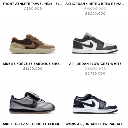
FRONT ATHLETE TOWEL YE24 - BLACK
AIR JORDAN 4 RETRO BRED REIMAGINED
đ 200,000
đ 9,000,000
đ 8,250,000
NIKE SB FORCE 58 BAROQUE BROWN PARACHUTE BEIGE DESERT KHAKI MOSSWOOD BROWN
AIR JORDAN 1 LOW GREY WHITE
đ 1,650,000
đ 2,800,000
đ 2,750,000
NIKE CORTEZ SE TIEMPO PACK METALLIC COOL GREY
WMNS AIR JORDAN 1 LOW PANDA (2023)