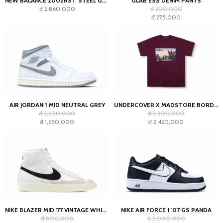
NEW BALANCE 2002RST 'STEEL GREY'
GLAB ESS DENIM PANTS
đ 2,860,000
đ 300,000
đ 275,000
AIR JORDAN 1 MID NEUTRAL GREY
UNDERCOVER X MADSTORE BORDEAUX T-SHIRT
đ 2,200,000
đ 2,500,000
đ 1,650,000
đ 2,420,000
NIKE BLAZER MID '77 VINTAGE WHITE BLACK
NIKE AIR FORCE 1 '07 GS PANDA
đ 800,000
đ 2,000,000