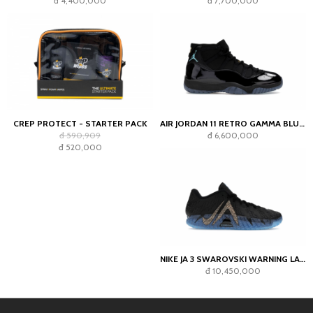
đ 4,400,000
đ 7,700,000
CREP PROTECT - STARTER PACK
AIR JORDAN 11 RETRO GAMMA BLUE (2025)
đ 590,909
đ 6,600,000
đ 520,000
NIKE JA 3 SWAROVSKI WARNING LABEL
đ 10,450,000