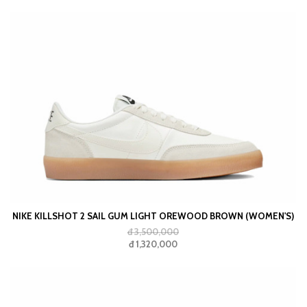
NIKE KILLSHOT 2 SAIL GUM LIGHT OREWOOD BROWN (WOMEN'S)
đ 3,500,000
đ 1,320,000