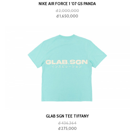
NIKE AIR FORCE 1 '07 GS PANDA
đ 2,000,000
đ 1,650,000
GLAB SGN TEE TIFFANY
đ 436,364
đ 275,000