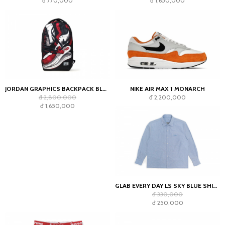
đ 770,000
đ 1,650,000
JORDAN GRAPHICS BACKPACK BLACK
NIKE AIR MAX 1 MONARCH
đ 2,800,000
đ 2,200,000
đ 1,650,000
GLAB EVERY DAY LS SKY BLUE SHIRT - BOXY FIT
đ 330,000
đ 250,000