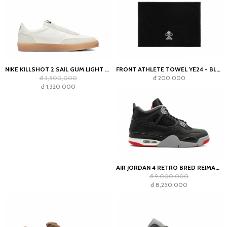
NIKE KILLSHOT 2 SAIL GUM LIGHT OREWOOD BROWN (WOMEN'S)
FRONT ATHLETE TOWEL YE24 - BLACK
đ 3,500,000
đ 200,000
đ 1,320,000
AIR JORDAN 4 RETRO BRED REIMAGINED
đ 9,000,000
đ 8,250,000