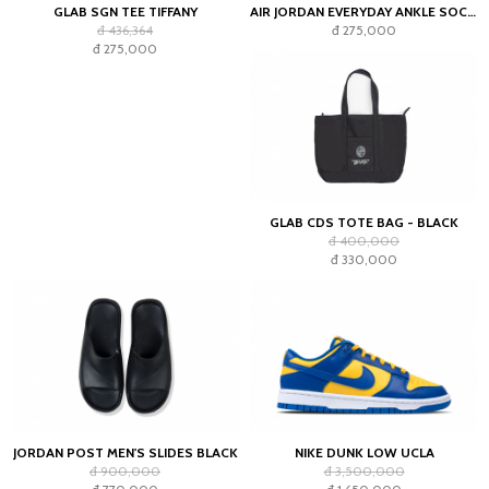
GLAB SGN TEE TIFFANY
AIR JORDAN EVERYDAY ANKLE SOCKS WHITE (2023)
đ 436,364
đ 275,000
đ 275,000
GLAB CDS TOTE BAG - BLACK
đ 400,000
đ 330,000
JORDAN POST MEN'S SLIDES BLACK
NIKE DUNK LOW UCLA
đ 900,000
đ 3,500,000