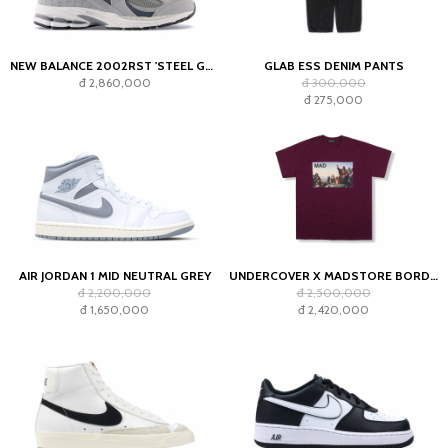
NEW BALANCE 2002RST 'STEEL GREY'
GLAB ESS DENIM PANTS
đ 2,860,000
đ 300,000
đ 275,000
AIR JORDAN 1 MID NEUTRAL GREY
UNDERCOVER X MADSTORE BORDEAUX T-SHIRT
đ 2,200,000
đ 2,500,000
đ 1,650,000
đ 2,420,000