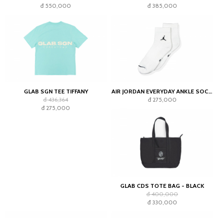
đ 550,000
đ 385,000
GLAB SGN TEE TIFFANY
AIR JORDAN EVERYDAY ANKLE SOCKS WHITE (2023)
đ 436,364
đ 275,000
đ 275,000
GLAB CDS TOTE BAG - BLACK
đ 400,000
đ 330,000