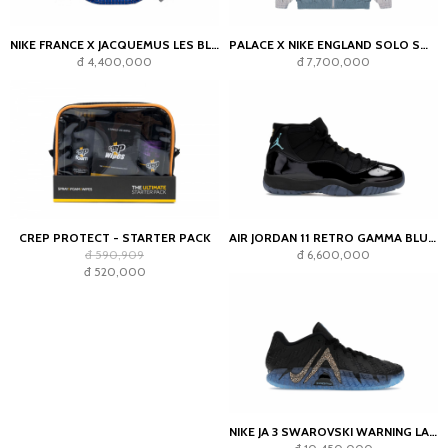
NIKE FRANCE X JACQUEMUS LES BLEUS GOALKEEPER JERSEY BLUE
PALACE X NIKE ENGLAND SOLO SWOOSH TRACK JACKET PEWTER GREY/COOL GREY
đ 4,400,000
đ 7,700,000
CREP PROTECT - STARTER PACK
AIR JORDAN 11 RETRO GAMMA BLUE (2025)
đ 590,909
đ 6,600,000
đ 520,000
NIKE JA 3 SWAROVSKI WARNING LABEL