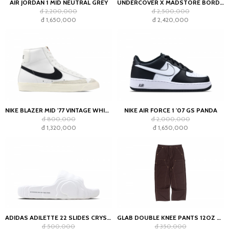
AIR JORDAN 1 MID NEUTRAL GREY
UNDERCOVER X MADSTORE BORDEAUX T-SHIRT
đ 2,200,000
đ 2,500,000
đ 1,650,000
đ 2,420,000
NIKE BLAZER MID '77 VINTAGE WHITE BLACK
NIKE AIR FORCE 1 '07 GS PANDA
đ 800,000
đ 2,000,000
đ 1,320,000
đ 1,650,000
ADIDAS ADILETTE 22 SLIDES CRYSTAL WHITE
GLAB DOUBLE KNEE PANTS 12OZ CHOCOLATE
đ 500,000
đ 350,000