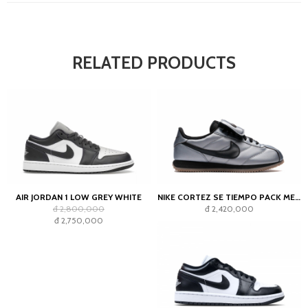
RELATED PRODUCTS
AIR JORDAN 1 LOW GREY WHITE
NIKE CORTEZ SE TIEMPO PACK METALLIC COOL GREY
đ 2,800,000
đ 2,420,000
đ 2,750,000