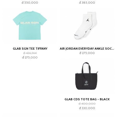
đ 550,000
đ 385,000
GLAB SGN TEE TIFFANY
AIR JORDAN EVERYDAY ANKLE SOCKS WHITE (2023)
đ 436,364
đ 275,000
đ 275,000
GLAB CDS TOTE BAG - BLACK
đ 400,000
đ 330,000