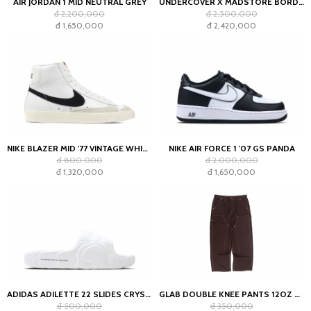
AIR JORDAN 1 MID NEUTRAL GREY
UNDERCOVER X MADSTORE BORDEAUX T-SHIRT
đ 2,200,000
đ 2,500,000
đ 1,650,000
đ 2,420,000
NIKE BLAZER MID '77 VINTAGE WHITE BLACK
NIKE AIR FORCE 1 '07 GS PANDA
đ 800,000
đ 2,000,000
đ 1,320,000
đ 1,650,000
ADIDAS ADILETTE 22 SLIDES CRYSTAL WHITE
GLAB DOUBLE KNEE PANTS 12OZ CHOCOLATE
đ 500,000
đ 350,000