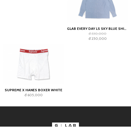
GLAB EVERY DAY LS SKY BLUE SHIRT - BOXY FIT
đ 330,000
đ 250,000
SUPREME X HANES BOXER WHITE
đ 605,000