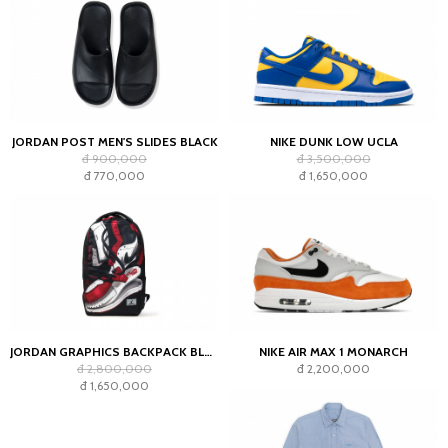
JORDAN POST MEN'S SLIDES BLACK
NIKE DUNK LOW UCLA
đ 900,000
đ 3,500,000
đ 770,000
đ 1,650,000
JORDAN GRAPHICS BACKPACK BLACK
NIKE AIR MAX 1 MONARCH
đ 2,800,000
đ 2,200,000
đ 1,650,000