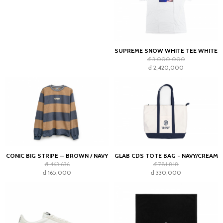
SUPREME SNOW WHITE TEE WHITE
đ 3,000,000
đ 2,420,000
CONIC BIG STRIPE — BROWN / NAVY
GLAB CDS TOTE BAG - NAVY/CREAM
đ 463,636
đ 781,818
đ 165,000
đ 330,000