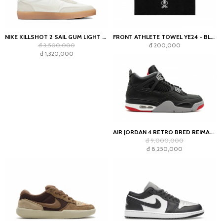
NIKE KILLSHOT 2 SAIL GUM LIGHT OREWOOD BROWN (WOMEN'S)
FRONT ATHLETE TOWEL YE24 - BLACK
đ 3,500,000
đ 200,000
đ 1,320,000
AIR JORDAN 4 RETRO BRED REIMAGINED
đ 9,000,000
đ 8,250,000