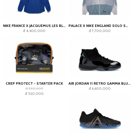
NIKE FRANCE X JACQUEMUS LES BLEUS GOALKEEPER JERSEY BLUE
PALACE X NIKE ENGLAND SOLO SWOOSH TRACK JACKET PEWTER GREY/COOL GREY
đ 4,400,000
đ 7,700,000
CREP PROTECT - STARTER PACK
AIR JORDAN 11 RETRO GAMMA BLUE (2025)
đ 590,909
đ 6,600,000
đ 520,000