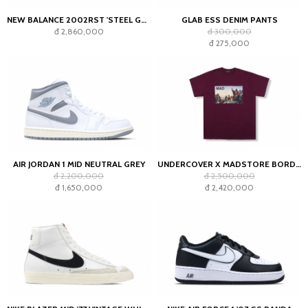
NEW BALANCE 2002RST 'STEEL GREY'
GLAB ESS DENIM PANTS
đ 2,860,000
đ 300,000
đ 275,000
AIR JORDAN 1 MID NEUTRAL GREY
UNDERCOVER X MADSTORE BORDEAUX T-SHIRT
đ 2,200,000
đ 2,500,000
đ 1,650,000
đ 2,420,000