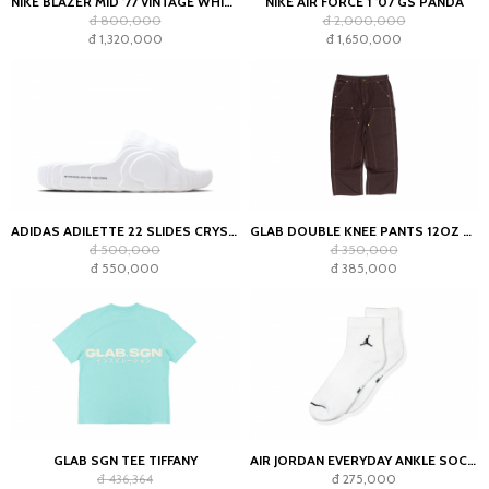
NIKE BLAZER MID '77 VINTAGE WHITE BLACK
NIKE AIR FORCE 1 '07 GS PANDA
đ 800,000
đ 2,000,000
đ 1,320,000
đ 1,650,000
ADIDAS ADILETTE 22 SLIDES CRYSTAL WHITE
GLAB DOUBLE KNEE PANTS 12OZ CHOCOLATE
đ 500,000
đ 350,000
đ 550,000
đ 385,000
GLAB SGN TEE TIFFANY
AIR JORDAN EVERYDAY ANKLE SOCKS WHITE (2023)
đ 436,364
đ 275,000