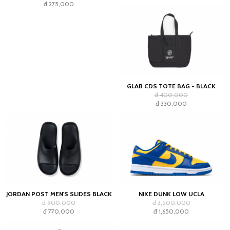
đ 275,000
GLAB CDS TOTE BAG - BLACK
đ 400,000
đ 330,000
JORDAN POST MEN'S SLIDES BLACK
NIKE DUNK LOW UCLA
đ 900,000
đ 3,500,000
đ 770,000
đ 1,650,000