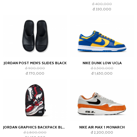
đ 400,000
đ 330,000
JORDAN POST MEN'S SLIDES BLACK
NIKE DUNK LOW UCLA
đ 900,000
đ 3,500,000
đ 770,000
đ 1,650,000
JORDAN GRAPHICS BACKPACK BLACK
NIKE AIR MAX 1 MONARCH
đ 2,800,000
đ 2,200,000