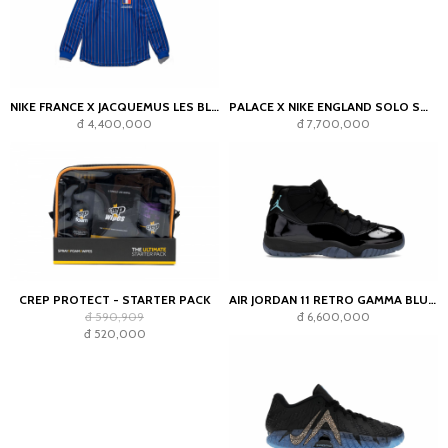
NIKE FRANCE X JACQUEMUS LES BLEUS GOALKEEPER JERSEY BLUE
PALACE X NIKE ENGLAND SOLO SWOOSH TRACK JACKET PEWTER GREY/COOL GREY
đ 4,400,000
đ 7,700,000
CREP PROTECT - STARTER PACK
AIR JORDAN 11 RETRO GAMMA BLUE (2025)
đ 590,909
đ 6,600,000
đ 520,000