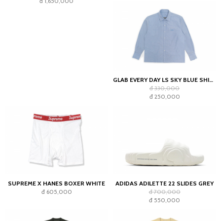
đ 1,650,000
GLAB EVERY DAY LS SKY BLUE SHIRT - BOXY FIT
đ 330,000
đ 250,000
SUPREME X HANES BOXER WHITE
ADIDAS ADILETTE 22 SLIDES GREY
đ 605,000
đ 700,000
đ 550,000